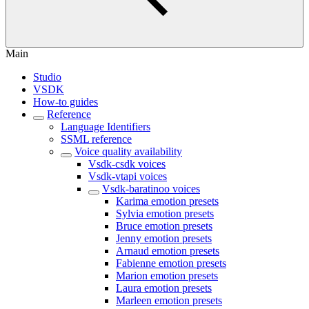
Main
Studio
VSDK
How-to guides
Reference
Language Identifiers
SSML reference
Voice quality availability
Vsdk-csdk voices
Vsdk-vtapi voices
Vsdk-baratinoo voices
Karima emotion presets
Sylvia emotion presets
Bruce emotion presets
Jenny emotion presets
Arnaud emotion presets
Fabienne emotion presets
Marion emotion presets
Laura emotion presets
Marleen emotion presets