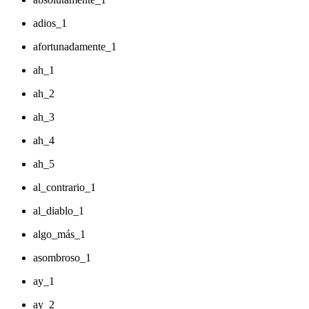
adios_1
afortunadamente_1
ah_1
ah_2
ah_3
ah_4
ah_5
al_contrario_1
al_diablo_1
algo_más_1
asombroso_1
ay_1
ay_2