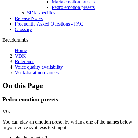
Marta emotion presets
Pedro emotion presets
SDK specifics
Release Notes
Frequently Asked Questions - FAQ
Glossary
Breadcrumbs
Home
VDK
Reference
Voice quality availability
Vsdk-baratinoo voices
On this Page
Pedro emotion presets
V6.1
You can play an emotion preset by writing one of the names below
in your voice synthesis text input.
absolutamente_1