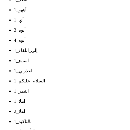
أههو_1
أي_1
أيوه_3
أيوه_4
إلى_اللقاء_1
اسمع_1
اعذرني_1
السلام_عليكم_1
انتظر_1
اهلا_1
اهلا_2
بالتأكيد_1