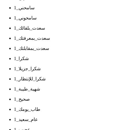
سامحني_1
سامحوني_1
سعدت_بلقائك_1
سعدت_بمعرفتك_1
سعدت_بمقابلتك_1
شكرا_1
شكرا_جزيلا_1
شكرا_للإنتظار_1
شهية_طيبة_1
صحيح_1
طاب_يومك_1
عام_سعيد_1
عجيب_1