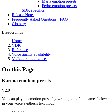
Marta emotion presets
Pedro emotion presets
SDK specifics
Release Notes
Frequently Asked Questions - FAQ
Glossary
Breadcrumbs
Home
VDK
Reference
Voice quality availability
Vsdk-baratinoo voices
On this Page
Karima emotion presets
V2.0
You can play an emotion preset by writing one of the names below
in your voice synthesis text input.