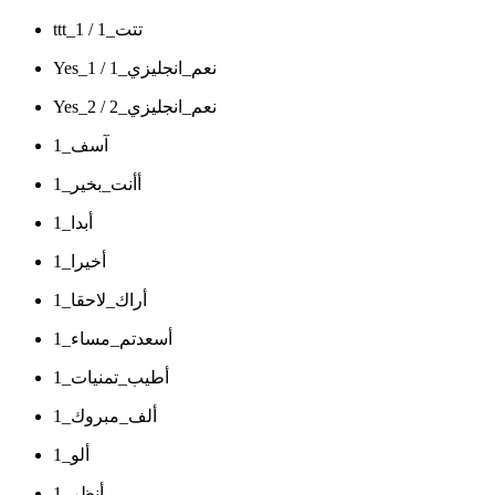
ttt_1 / تتت_1
Yes_1 / نعم_انجليزي_1
Yes_2 / نعم_انجليزي_2
آسف_1
أأنت_بخير_1
أبدا_1
أخيرا_1
أراك_لاحقا_1
أسعدتم_مساء_1
أطيب_تمنيات_1
ألف_مبروك_1
ألو_1
أنظر_1