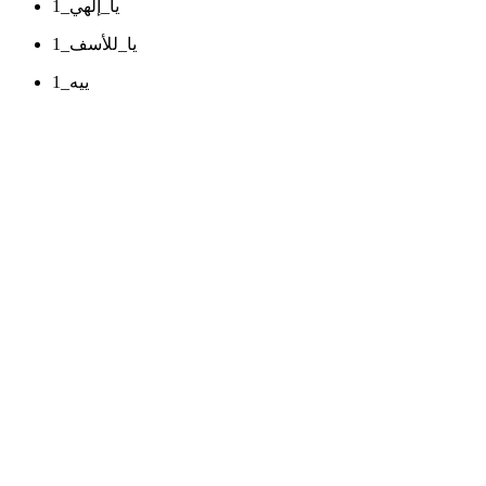
يا_إلهي_1
يا_للأسف_1
ييه_1