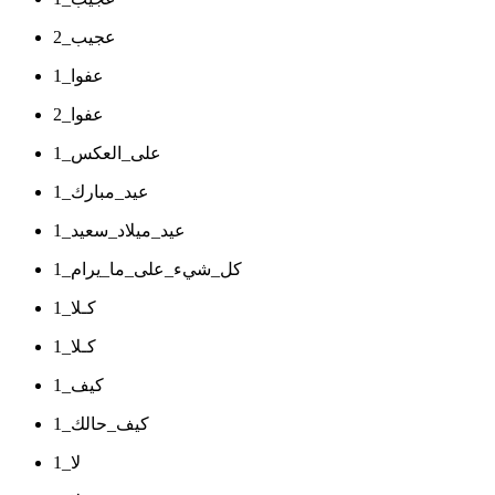
عجيب_2
عفوا_1
عفوا_2
على_العكس_1
عيد_مبارك_1
عيد_ميلاد_سعيد_1
كل_شيء_على_ما_يرام_1
كـلا_1
كـلا_1
كيف_1
كيف_حالك_1
لا_1