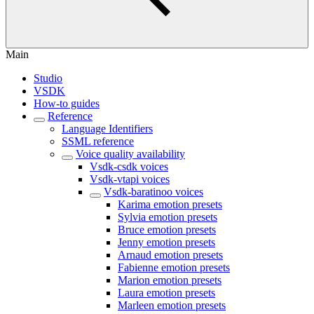
Main
Studio
VSDK
How-to guides
Reference
Language Identifiers
SSML reference
Voice quality availability
Vsdk-csdk voices
Vsdk-vtapi voices
Vsdk-baratinoo voices
Karima emotion presets
Sylvia emotion presets
Bruce emotion presets
Jenny emotion presets
Arnaud emotion presets
Fabienne emotion presets
Marion emotion presets
Laura emotion presets
Marleen emotion presets