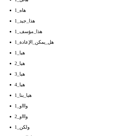
هاه_1
هذا_جيد_1
هذا_مؤسف_1
هل_يمكن_الإعادة_1
هيا_1
هيا_2
هيا_3
هيا_4
هيا_بنا_1
واااو_1
واااو_2
ولكن_1