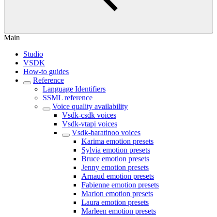
Main
Studio
VSDK
How-to guides
Reference
Language Identifiers
SSML reference
Voice quality availability
Vsdk-csdk voices
Vsdk-vtapi voices
Vsdk-baratinoo voices
Karima emotion presets
Sylvia emotion presets
Bruce emotion presets
Jenny emotion presets
Arnaud emotion presets
Fabienne emotion presets
Marion emotion presets
Laura emotion presets
Marleen emotion presets