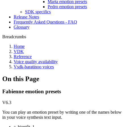
Marta emotion presets
Pedro emotion presets
SDK specifics
Release Notes
Frequently Asked Questions - FAQ
Glossary
Breadcrumbs
Home
VDK
Reference
Voice quality availability
Vsdk-baratinoo voices
On this Page
Fabienne emotion presets
V6.3
You can play an emotion preset by writing one of the names below
in your voice synthesis text input.
a_bientôt_1