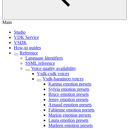
Main
Studio
VDK Service
VSDK
How-to guides
Reference
Language Identifiers
SSML reference
Voice quality availability
Vsdk-csdk voices
Vsdk-baratinoo voices
Karima emotion presets
Sylvia emotion presets
Bruce emotion presets
Jenny emotion presets
Arnaud emotion presets
Fabienne emotion presets
Marion emotion presets
Laura emotion presets
Marleen emotion presets