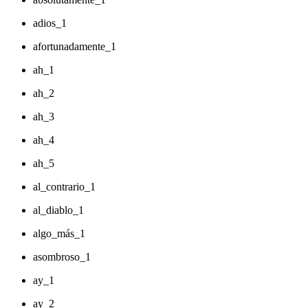
adios_1
afortunadamente_1
ah_1
ah_2
ah_3
ah_4
ah_5
al_contrario_1
al_diablo_1
algo_más_1
asombroso_1
ay_1
ay_2