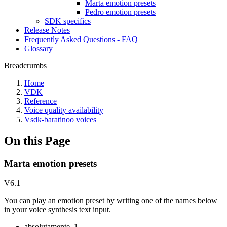
Marta emotion presets
Pedro emotion presets
SDK specifics
Release Notes
Frequently Asked Questions - FAQ
Glossary
Breadcrumbs
Home
VDK
Reference
Voice quality availability
Vsdk-baratinoo voices
On this Page
Marta emotion presets
V6.1
You can play an emotion preset by writing one of the names below
in your voice synthesis text input.
absolutamente_1