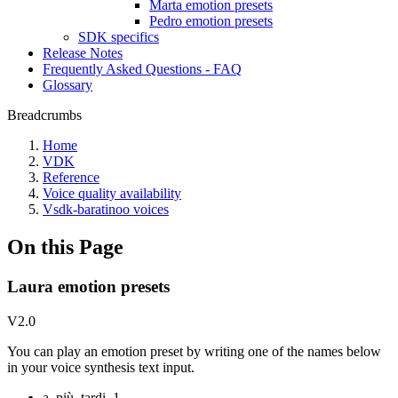
Marta emotion presets
Pedro emotion presets
SDK specifics
Release Notes
Frequently Asked Questions - FAQ
Glossary
Breadcrumbs
Home
VDK
Reference
Voice quality availability
Vsdk-baratinoo voices
On this Page
Laura emotion presets
V2.0
You can play an emotion preset by writing one of the names below
in your voice synthesis text input.
a_più_tardi_1