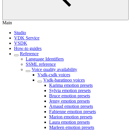
Main
Studio
VDK Service
VSDK
How-to guides
Reference
Language Identifiers
SSML reference
Voice quality availability
Vsdk-csdk voices
Vsdk-baratinoo voices
Karima emotion presets
Sylvia emotion presets
Bruce emotion presets
Jenny emotion presets
Arnaud emotion presets
Fabienne emotion presets
Marion emotion presets
Laura emotion presets
Marleen emotion presets