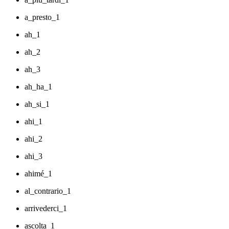
a_presto_1
ah_1
ah_2
ah_3
ah_ha_1
ah_si_1
ahi_1
ahi_2
ahi_3
ahimé_1
al_contrario_1
arrivederci_1
ascolta_1