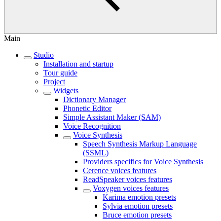
Main
Studio
Installation and startup
Tour guide
Project
Widgets
Dictionary Manager
Phonetic Editor
Simple Assistant Maker (SAM)
Voice Recognition
Voice Synthesis
Speech Synthesis Markup Language
(SSML)
Providers specifics for Voice Synthesis
Cerence voices features
ReadSpeaker voices features
Voxygen voices features
Karima emotion presets
Sylvia emotion presets
Bruce emotion presets