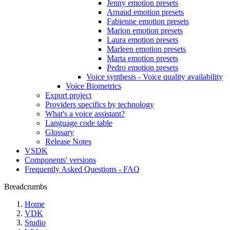
Jenny emotion presets
Arnaud emotion presets
Fabienne emotion presets
Marion emotion presets
Laura emotion presets
Marleen emotion presets
Marta emotion presets
Pedro emotion presets
Voice synthesis - Voice quality availability
Voice Biometrics
Export project
Providers specifics by technology
What's a voice assistant?
Language code table
Glossary
Release Notes
VSDK
Components' versions
Frequently Asked Questions - FAQ
Breadcrumbs
Home
VDK
Studio