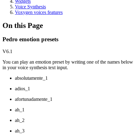
Widgets
Voice Synthesis
Voxygen voices features
On this Page
Pedro emotion presets
V6.1
You can play an emotion preset by writing one of the names below
in your voice synthesis text input.
absolutamente_1
adios_1
afortunadamente_1
ah_1
ah_2
ah_3