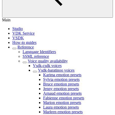
Main
Studio
VDK Service
VSDK
How-to guides
Reference
Language Identifiers
SSML reference
Voice quality availability
Vsdk-csdk voices
Vsdk-baratinoo voices
Karima emotion presets
Sylvia emotion presets
Bruce emotion presets
Jenny emotion presets
Arnaud emotion presets
Fabienne emotion presets
Marion emotion presets
Laura emotion presets
Marleen emotion presets