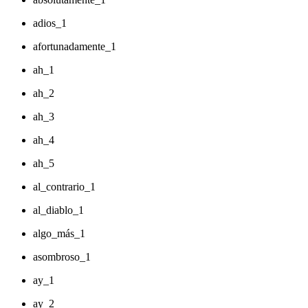
adios_1
afortunadamente_1
ah_1
ah_2
ah_3
ah_4
ah_5
al_contrario_1
al_diablo_1
algo_más_1
asombroso_1
ay_1
ay_2