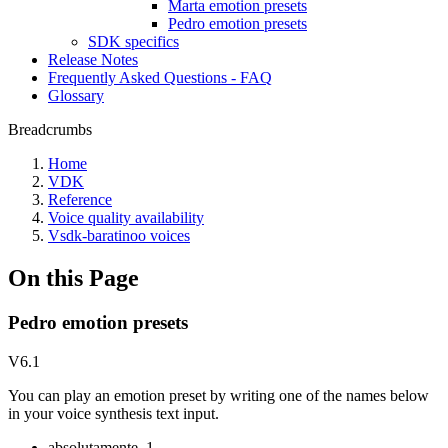
Marta emotion presets
Pedro emotion presets
SDK specifics
Release Notes
Frequently Asked Questions - FAQ
Glossary
Breadcrumbs
Home
VDK
Reference
Voice quality availability
Vsdk-baratinoo voices
On this Page
Pedro emotion presets
V6.1
You can play an emotion preset by writing one of the names below
in your voice synthesis text input.
absolutamente_1