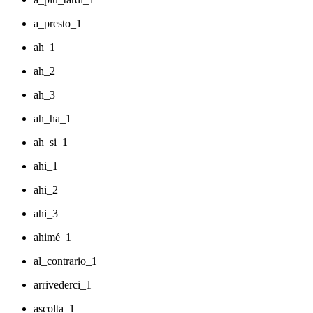
a_presto_1
ah_1
ah_2
ah_3
ah_ha_1
ah_si_1
ahi_1
ahi_2
ahi_3
ahimé_1
al_contrario_1
arrivederci_1
ascolta_1