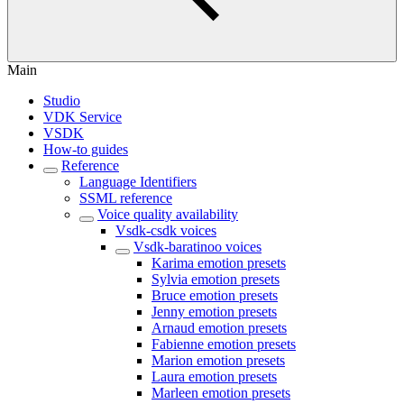
Main
Studio
VDK Service
VSDK
How-to guides
Reference
Language Identifiers
SSML reference
Voice quality availability
Vsdk-csdk voices
Vsdk-baratinoo voices
Karima emotion presets
Sylvia emotion presets
Bruce emotion presets
Jenny emotion presets
Arnaud emotion presets
Fabienne emotion presets
Marion emotion presets
Laura emotion presets
Marleen emotion presets