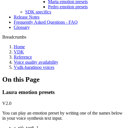
Marta emotion presets
Pedro emotion presets
SDK specifics
Release Notes
Frequently Asked Questions - FAQ
Glossary
Breadcrumbs
Home
VDK
Reference
Voice quality availability
Vsdk-baratinoo voices
On this Page
Laura emotion presets
V2.0
You can play an emotion preset by writing one of the names below
in your voice synthesis text input.
a_più_tardi_1