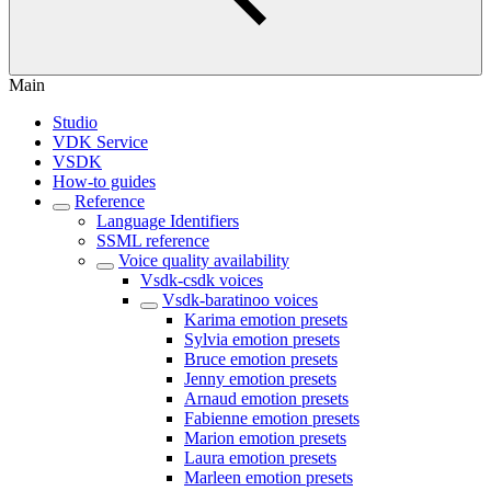
Main
Studio
VDK Service
VSDK
How-to guides
Reference
Language Identifiers
SSML reference
Voice quality availability
Vsdk-csdk voices
Vsdk-baratinoo voices
Karima emotion presets
Sylvia emotion presets
Bruce emotion presets
Jenny emotion presets
Arnaud emotion presets
Fabienne emotion presets
Marion emotion presets
Laura emotion presets
Marleen emotion presets