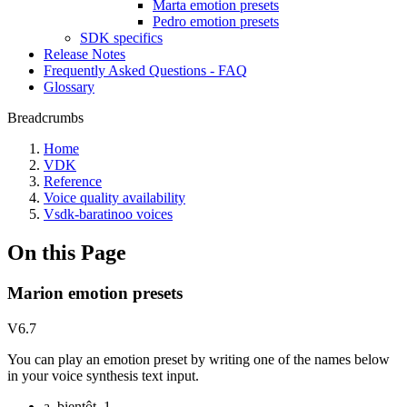
Marta emotion presets
Pedro emotion presets
SDK specifics
Release Notes
Frequently Asked Questions - FAQ
Glossary
Breadcrumbs
Home
VDK
Reference
Voice quality availability
Vsdk-baratinoo voices
On this Page
Marion emotion presets
V6.7
You can play an emotion preset by writing one of the names below
in your voice synthesis text input.
a_bientôt_1