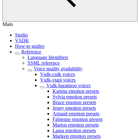
Main
Studio
VSDK
How-to guides
Reference
Language Identifiers
SSML reference
Voice quality availability
Vsdk-csdk voices
Vsdk-vtapi voices
Vsdk-baratinoo voices
Karima emotion presets
Sylvia emotion presets
Bruce emotion presets
Jenny emotion presets
Arnaud emotion presets
Fabienne emotion presets
Marion emotion presets
Laura emotion presets
Marleen emotion presets