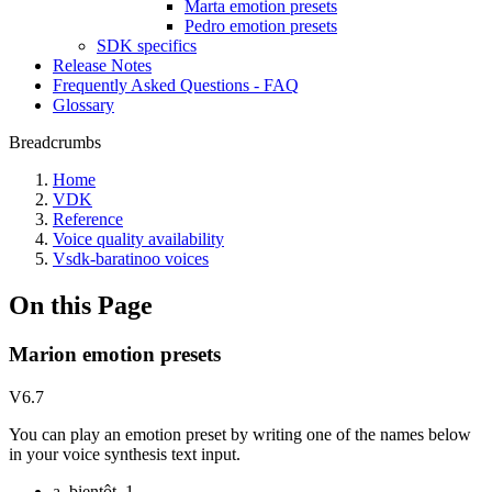
Marta emotion presets
Pedro emotion presets
SDK specifics
Release Notes
Frequently Asked Questions - FAQ
Glossary
Breadcrumbs
Home
VDK
Reference
Voice quality availability
Vsdk-baratinoo voices
On this Page
Marion emotion presets
V6.7
You can play an emotion preset by writing one of the names below
in your voice synthesis text input.
a_bientôt_1