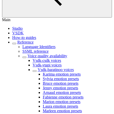
Main
Studio
VSDK
How-to guides
Reference
Language Identifiers
SSML reference
Voice quality availability
Vsdk-csdk voices
Vsdk-vtapi voices
Vsdk-baratinoo voices
Karima emotion presets
Sylvia emotion presets
Bruce emotion presets
Jenny emotion presets
Arnaud emotion presets
Fabienne emotion presets
Marion emotion presets
Laura emotion presets
Marleen emotion presets