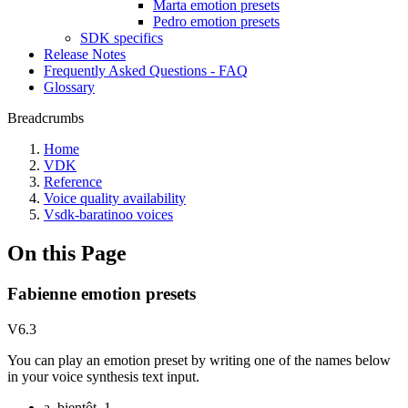
Marta emotion presets
Pedro emotion presets
SDK specifics
Release Notes
Frequently Asked Questions - FAQ
Glossary
Breadcrumbs
Home
VDK
Reference
Voice quality availability
Vsdk-baratinoo voices
On this Page
Fabienne emotion presets
V6.3
You can play an emotion preset by writing one of the names below
in your voice synthesis text input.
a_bientôt_1