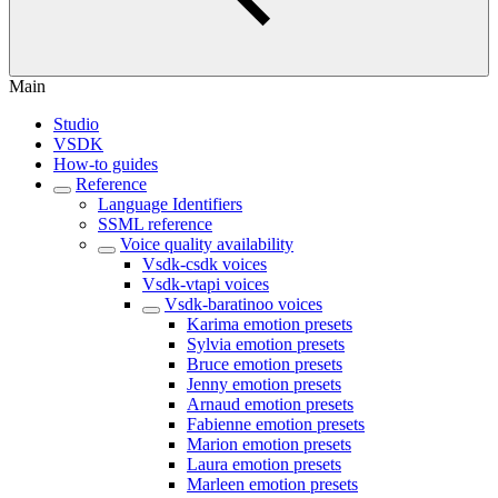
Main
Studio
VSDK
How-to guides
Reference
Language Identifiers
SSML reference
Voice quality availability
Vsdk-csdk voices
Vsdk-vtapi voices
Vsdk-baratinoo voices
Karima emotion presets
Sylvia emotion presets
Bruce emotion presets
Jenny emotion presets
Arnaud emotion presets
Fabienne emotion presets
Marion emotion presets
Laura emotion presets
Marleen emotion presets