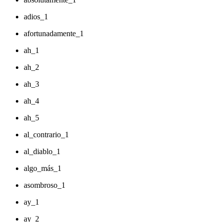
adios_1
afortunadamente_1
ah_1
ah_2
ah_3
ah_4
ah_5
al_contrario_1
al_diablo_1
algo_más_1
asombroso_1
ay_1
ay_2