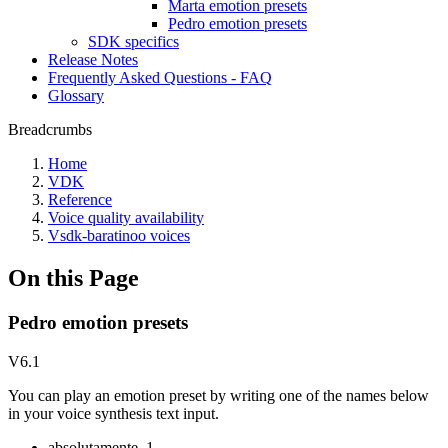
Marta emotion presets
Pedro emotion presets
SDK specifics
Release Notes
Frequently Asked Questions - FAQ
Glossary
Breadcrumbs
Home
VDK
Reference
Voice quality availability
Vsdk-baratinoo voices
On this Page
Pedro emotion presets
V6.1
You can play an emotion preset by writing one of the names below
in your voice synthesis text input.
absolutamente_1