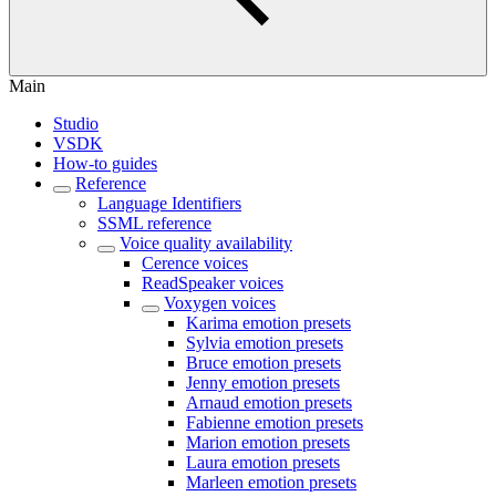
Main
Studio
VSDK
How-to guides
Reference
Language Identifiers
SSML reference
Voice quality availability
Cerence voices
ReadSpeaker voices
Voxygen voices
Karima emotion presets
Sylvia emotion presets
Bruce emotion presets
Jenny emotion presets
Arnaud emotion presets
Fabienne emotion presets
Marion emotion presets
Laura emotion presets
Marleen emotion presets