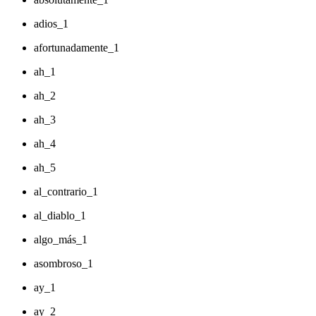
adios_1
afortunadamente_1
ah_1
ah_2
ah_3
ah_4
ah_5
al_contrario_1
al_diablo_1
algo_más_1
asombroso_1
ay_1
ay_2