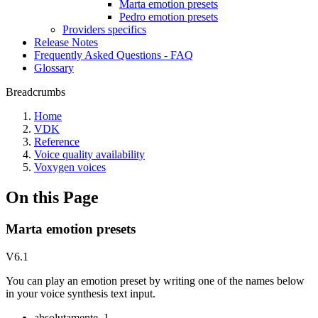
Marta emotion presets
Pedro emotion presets
Providers specifics
Release Notes
Frequently Asked Questions - FAQ
Glossary
Breadcrumbs
Home
VDK
Reference
Voice quality availability
Voxygen voices
On this Page
Marta emotion presets
V6.1
You can play an emotion preset by writing one of the names below
in your voice synthesis text input.
absolutamente_1