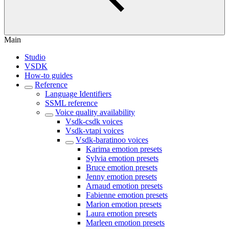
Main
Studio
VSDK
How-to guides
Reference
Language Identifiers
SSML reference
Voice quality availability
Vsdk-csdk voices
Vsdk-vtapi voices
Vsdk-baratinoo voices
Karima emotion presets
Sylvia emotion presets
Bruce emotion presets
Jenny emotion presets
Arnaud emotion presets
Fabienne emotion presets
Marion emotion presets
Laura emotion presets
Marleen emotion presets