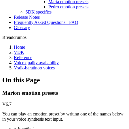
Marta emotion presets
Pedro emotion presets
SDK specifics
Release Notes
Frequently Asked Questions - FAQ
Glossary
Breadcrumbs
Home
VDK
Reference
Voice quality availability
Vsdk-baratinoo voices
On this Page
Marion emotion presets
V6.7
You can play an emotion preset by writing one of the names below
in your voice synthesis text input.
a_bientôt_1