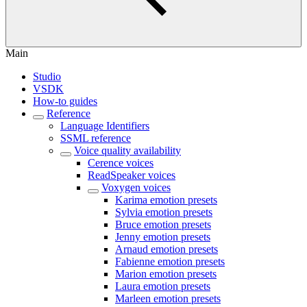
Main
Studio
VSDK
How-to guides
Reference
Language Identifiers
SSML reference
Voice quality availability
Cerence voices
ReadSpeaker voices
Voxygen voices
Karima emotion presets
Sylvia emotion presets
Bruce emotion presets
Jenny emotion presets
Arnaud emotion presets
Fabienne emotion presets
Marion emotion presets
Laura emotion presets
Marleen emotion presets