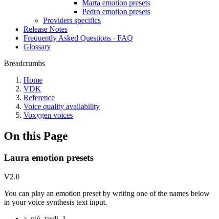
Marta emotion presets
Pedro emotion presets
Providers specifics
Release Notes
Frequently Asked Questions - FAQ
Glossary
Breadcrumbs
Home
VDK
Reference
Voice quality availability
Voxygen voices
On this Page
Laura emotion presets
V2.0
You can play an emotion preset by writing one of the names below
in your voice synthesis text input.
a_più_tardi_1