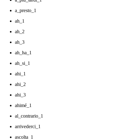
a_presto_1
ah_1
ah_2
ah_3
ah_ha_1
ah_si_1
ahi_1
ahi_2
ahi_3
ahimé_1
al_contrario_1
arrivederci_1
ascolta_1