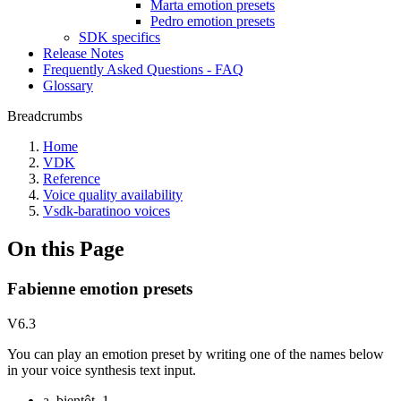
Marta emotion presets
Pedro emotion presets
SDK specifics
Release Notes
Frequently Asked Questions - FAQ
Glossary
Breadcrumbs
Home
VDK
Reference
Voice quality availability
Vsdk-baratinoo voices
On this Page
Fabienne emotion presets
V6.3
You can play an emotion preset by writing one of the names below
in your voice synthesis text input.
a_bientôt_1