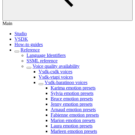
Main
Studio
VSDK
How-to guides
Reference
Language Identifiers
SSML reference
Voice quality availability
Vsdk-csdk voices
Vsdk-vtapi voices
Vsdk-baratinoo voices
Karima emotion presets
Sylvia emotion presets
Bruce emotion presets
Jenny emotion presets
Arnaud emotion presets
Fabienne emotion presets
Marion emotion presets
Laura emotion presets
Marleen emotion presets