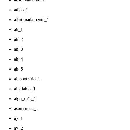
adios_1
afortunadamente_1
ah_1
ah_2
ah_3
ah_4
ah_5
al_contrario_1
al_diablo_1
algo_más_1
asombroso_1
ay_1
ay_2