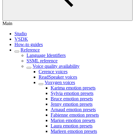
Main
Studio
VSDK
How-to guides
Reference
Language Identifiers
SSML reference
Voice quality availability
Cerence voices
ReadSpeaker voices
Voxygen voices
Karima emotion presets
Sylvia emotion presets
Bruce emotion presets
Jenny emotion presets
Arnaud emotion presets
Fabienne emotion presets
Marion emotion presets
Laura emotion presets
Marleen emotion presets