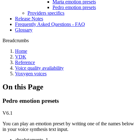
Marta emotion presets
Pedro emotion presets
Providers specifics
Release Notes
Frequently Asked Questions - FAQ
Glossary
Breadcrumbs
Home
VDK
Reference
Voice quality availability
Voxygen voices
On this Page
Pedro emotion presets
V6.1
You can play an emotion preset by writing one of the names below
in your voice synthesis text input.
absolutamente_1