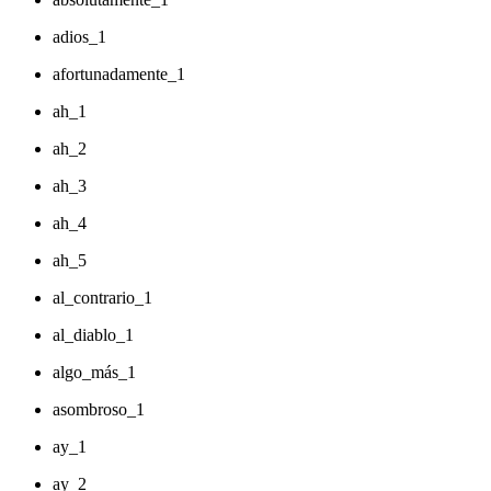
adios_1
afortunadamente_1
ah_1
ah_2
ah_3
ah_4
ah_5
al_contrario_1
al_diablo_1
algo_más_1
asombroso_1
ay_1
ay_2