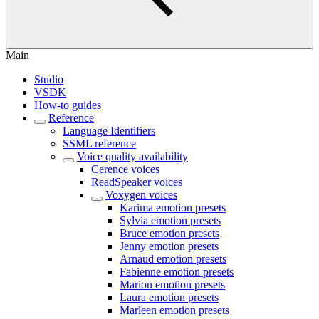
Main
Studio
VSDK
How-to guides
Reference
Language Identifiers
SSML reference
Voice quality availability
Cerence voices
ReadSpeaker voices
Voxygen voices
Karima emotion presets
Sylvia emotion presets
Bruce emotion presets
Jenny emotion presets
Arnaud emotion presets
Fabienne emotion presets
Marion emotion presets
Laura emotion presets
Marleen emotion presets