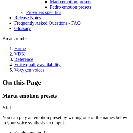
Marta emotion presets
Pedro emotion presets
Providers specifics
Release Notes
Frequently Asked Questions - FAQ
Glossary
Breadcrumbs
Home
VDK
Reference
Voice quality availability
Voxygen voices
On this Page
Marta emotion presets
V6.1
You can play an emotion preset by writing one of the names below
in your voice synthesis text input.
absolutamente_1